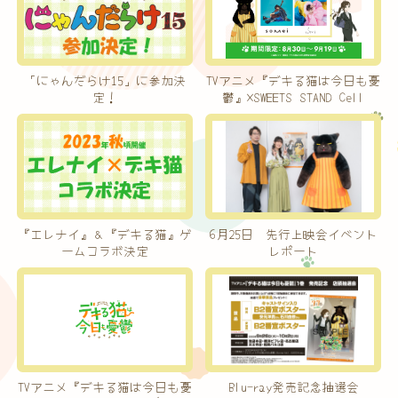
「にゃんだらけ15」に参加決
TVアニメ『デキる猫は今日も憂
定！
鬱』×SWEETS STAND Cell
『エレナイ』＆『デキる猫』ゲ
6月25日 先行上映会イベント
ームコラボ決定
レポート
TVアニメ『デキる猫は今日も憂
Blu-ray発売記念抽選会