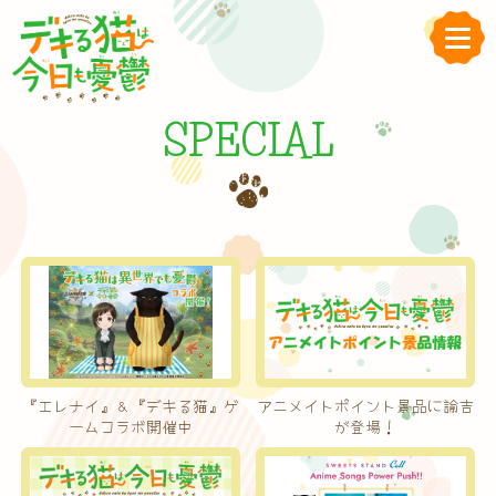
SPECIAL
『エレナイ』＆『デキる猫』ゲ
アニメイトポイント景品に諭吉
ームコラボ開催中
が登場！