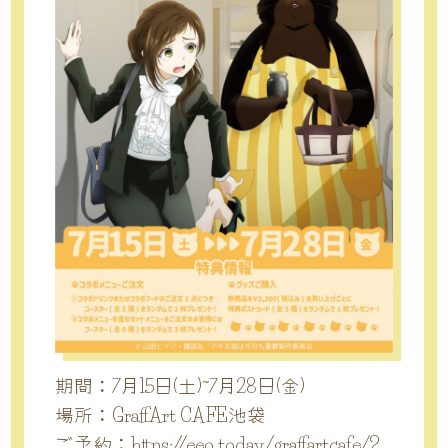
期間：7月15日(土)~7月28日(金)
場所：GraffArt CAFE池袋
ご予約：
https://eeo.today/graffartcafe/?