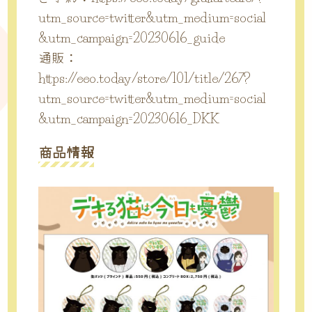
utm_source=twitter&utm_medium=social
&utm_campaign=20230616_guide
通販：
https://eeo.today/store/101/title/267?
utm_source=twitter&utm_medium=social
&utm_campaign=20230616_DKK
商品情報