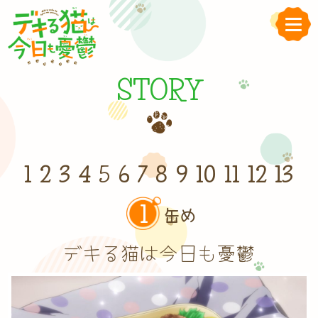
STORY
1
2
3
4
5
6
7
8
9
10
11
12
13
1
缶め
デキる猫は今日も憂鬱