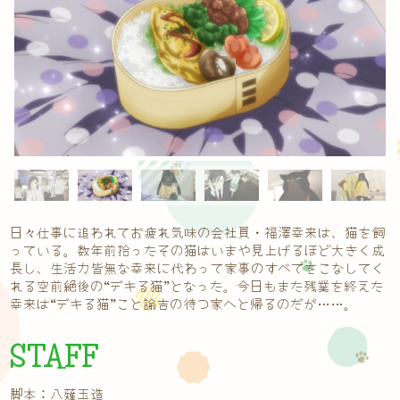
日々仕事に追われてお疲れ気味の会社員・福澤幸来は、猫を飼
っている。数年前拾ったその猫はいまや見上げるほど大きく成
長し、生活力皆無な幸来に代わって家事のすべてをこなしてく
れる空前絶後の“デキる猫”となった。今日もまた残業を終えた
幸来は“デキる猫”こと諭吉の待つ家へと帰るのだが……。
STAFF
脚本：八薙玉造