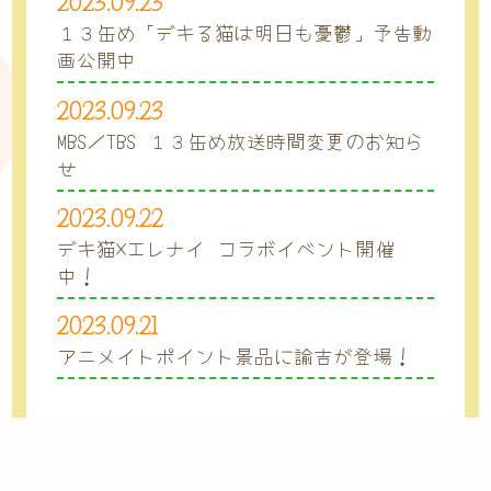
2023.09.23
１３缶め「デキる猫は明日も憂鬱」予告動
画公開中
2023.09.23
MBS／TBS １３缶め放送時間変更のお知ら
せ
2023.09.22
デキ猫×エレナイ コラボイベント開催
中！
2023.09.21
アニメイトポイント景品に諭吉が登場！
1
2
3
4
5
6
»