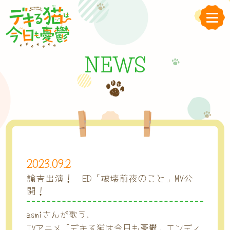
NEWS
2023.09.2
諭吉出演！ ED「破壊前夜のこと」MV公
開！
asmiさんが歌う、
TVアニメ「デキる猫は今日も憂鬱」エンディ