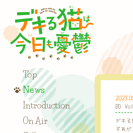
Top
News
2023.0
Introduction
BD 
On Air
デキる
それが