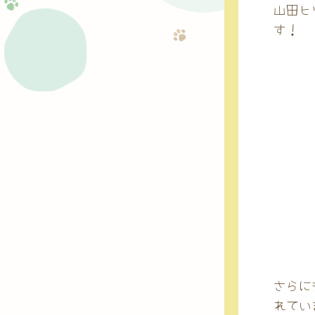
山田ヒ
す！
さらに
れてい