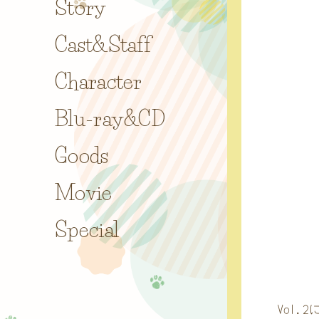
Story
Cast&Staff
Character
Blu-ray&CD
Goods
Movie
Special
Vol